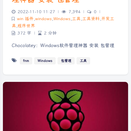
2022-11-10 11:27
|
7,394
|
0
|
win 插件
,
windows
,
Windows
,
工具
,
工具资料
,
开发工
具
,
程序世界
372 字
|
2 分钟
Chocolatey：Windows软件管理神器 安装 包管理
fnm
Windows
包管理
工具