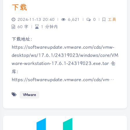
下载
2024-11-13 20:40
|
6,621
|
0
|
工具
60 字
|
1 分钟内
下载地址：
https://softwareupdate.vmware.com/cds/vmw-
desktop/ws/17.6.1/24319023/windows/core/VM
ware-workstation-17.6.1-24319023.exe.tar 仓
库：
https://softwareupdate.vmware.com/cds/vm…
VMware