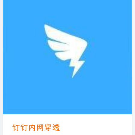
钉钉内网穿透