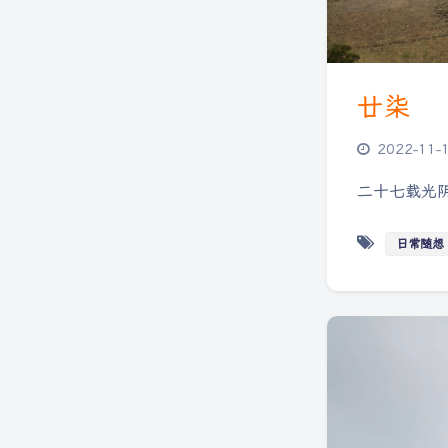
廿柒
2022-11-
二十七载光
日常随想