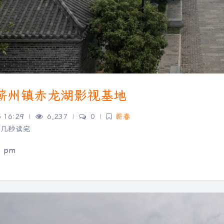
蕲州镇赤龙湖影视基地
5 16:29
|
6,237
|
0
|
蕲春
几秒读完
3 pm