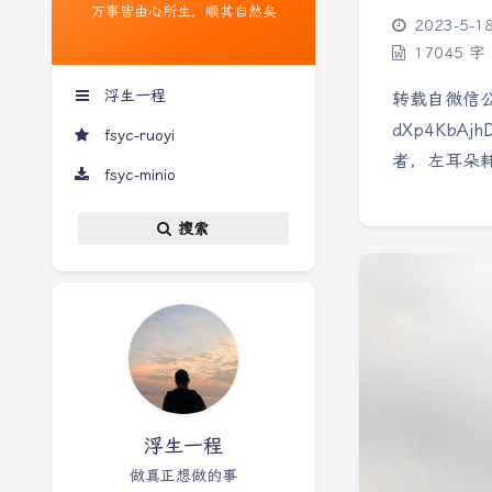
万事皆由心所生，顺其自然矣
2023-5-1
17045 字
浮生一程
转载自微信公众号：
dXp4Kb
fsyc-ruoyi
者，左耳朵耗
fsyc-minio
搜索
浮生一程
做真正想做的事