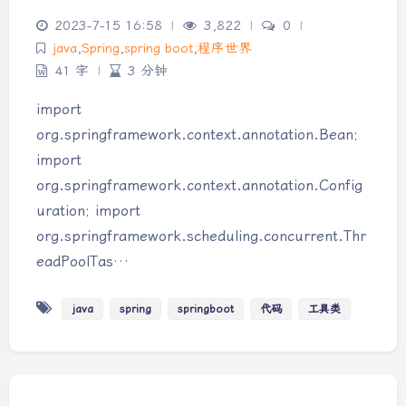
2023-7-15 16:58
|
3,822
|
0
|
java
,
Spring
,
spring boot
,
程序世界
41 字
|
3 分钟
import
org.springframework.context.annotation.Bean;
import
org.springframework.context.annotation.Config
uration; import
org.springframework.scheduling.concurrent.Thr
eadPoolTas…
java
spring
springboot
代码
工具类