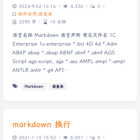
2024-9-02 16:16
|
4,326
|
0
|
程序世界
,
速查表
2395 字
|
15 分钟
语言名称 Markdown 语言声明 常见文件名 1C
Enterprise 1c-enterprise *.bsl 4D 4d *.4dm
ABAP abap *.abap ABNF abnf *.abnf AGS
Script ags-script, ags *.asc AMPL ampl *.ampl
ANTLR antlr *.g4 API…
Markdown
速查表
markdown 换行
2021-1-15 15:52
|
8,007
|
0
|