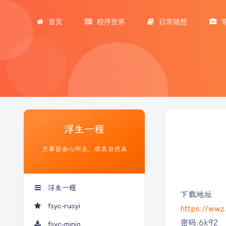
首页
程序世界
日常随想
浮生一程
万事皆由心所生，顺其自然矣
浮生一程
下载地址
fsyc-ruoyi
https://wwz
密码:6k92
fsyc-minio