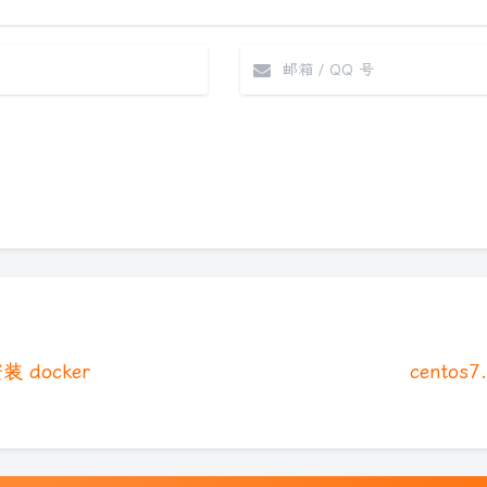
|´・ω・)
（╯‵□′
(๑•̀ㅁ•́ฅ)
(´இ皿இ
安装 docker
centos
φ(￣∇￣o
Σ(っ °Д 
o(*////▽/