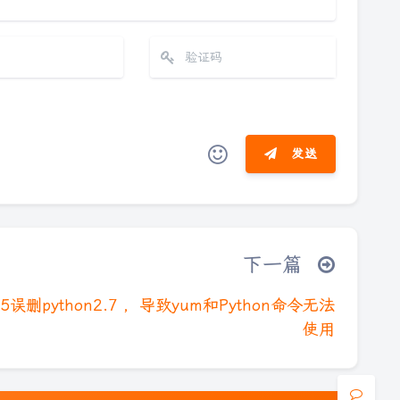
发送
ノ
ヾ(≧∇≦*)ゝ
(☆ω☆)
夜间模式
）╯︵┴─┴
￣﹃￣
(/ω＼)
∠( ᐛ 」∠)＿
下一篇
→_→
୧(๑•̀⌄•́๑)૭
٩(ˊᗜˋ*)و
(ノ°ο°)ノ
Sans Serif
Serif
｀)
⌇●﹏●⌇
(ฅ´ω`ฅ)
(╯°A°)╯︵○○○
7.5误删python2.7 ，导致yum和Python命令无法
浅阴影
深阴影
使用
)
ヾ(´･ ･｀｡)ノ"
( ง ᵒ̌皿ᵒ̌)ง⁼³₌₃
(ó﹏ò｡)
关闭
日落
暗化
灰度
°;)っ
( ,,´･ω･)ﾉ"(´っω･｀｡)
╮(╯▽╰)╭
///*)q
＞﹏＜
( ๑´•ω•) "(ㆆᴗㆆ)