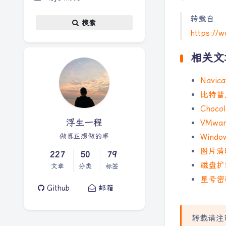
转载自
搜索
https://
相关文
Navi
比特彗星 
Choc
浮生一程
VMwar
做真正想做的事
Wind
图片清晰
227
50
79
磁盘扩容管
文章
分类
标签
星号密码
Github
邮箱
转载请注