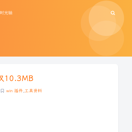
时光轴
仅10.3MB
win 插件
,
工具资料