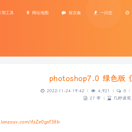
常用工具
网址地图
留言板
一闪念
photoshop7.0 绿色版 
2022-11-24 19:42
|
4,921
|
0
|
27 字
|
几秒读完
.lanzouv.com/ifzZe0gsf38b