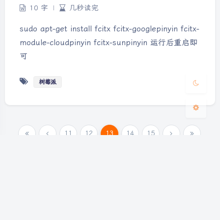
10 字
|
几秒读完
Sans Serif
Serif
sudo apt-get install fcitx fcitx-googlepinyin fcitx-
浅阴影
深阴影
module-cloudpinyin fcitx-sunpinyin 运行后重启即
可
关闭
日落
暗化
灰度
树莓派
11
12
13
14
15
COPYRIGHT © 2024 浮生一程
鄂ICP备20005093号-2
Theme
Argon