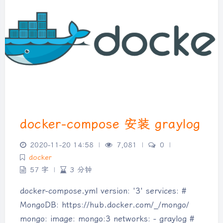
docker-compose 安装 graylog
2020-11-20 14:58
|
7,081
|
0
|
docker
57 字
|
3 分钟
docker-compose.yml version: '3' services: #
MongoDB: https://hub.docker.com/_/mongo/
mongo: image: mongo:3 networks: - graylog #