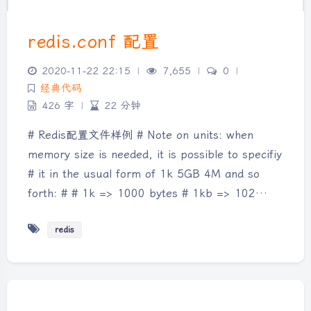
redis.conf 配置
2020-11-22 22:15
|
7,655
|
0
|
经典代码
426 字
|
22 分钟
# Redis配置文件样例 # Note on units: when
memory size is needed, it is possible to specifiy
# it in the usual form of 1k 5GB 4M and so
forth: # # 1k => 1000 bytes # 1kb => 102…
redis