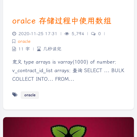
oralce 存储过程中使用数组
2020-11-25 17:31
|
5,794
|
0
|
oracle
11 字
|
几秒读完
定义 type arrays is varray(1000) of number;
v_contract_id_list arrays; 查询 SELECT ... BULK
COLLECT INTO... FROM...
oracle