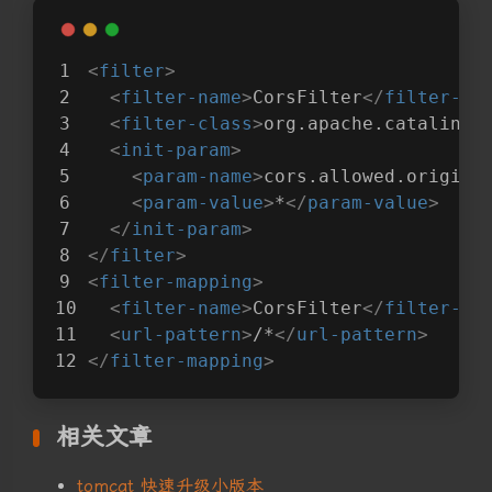
<
filter
>
<
filter-name
>
CorsFilter
</
filter-na
<
filter-class
>
org.apache.catalina.
<
init-param
>
<
param-name
>
cors.allowed.origins
<
param-value
>
*
</
param-value
>
</
init-param
>
</
filter
>
<
filter-mapping
>
<
filter-name
>
CorsFilter
</
filter-na
<
url-pattern
>
/*
</
url-pattern
>
</
filter-mapping
>
相关文章
tomcat 快速升级小版本