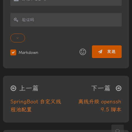
发送
Markdown
|´・ω・)ノ
ヾ(≧∇≦*)ゝ
(☆ω☆)
（╯‵□′）╯︵┴─┴
￣﹃￣
(/ω＼)
上一篇
下一篇
∠( ᐛ 」∠)＿
(๑•̀ㅁ•́ฅ)
→_→
夜间模式
୧(๑•̀⌄•́๑)૭
٩(ˊᗜˋ*)و
(ノ°ο°)ノ
SpringBoot 自定义线
离线升级 openssh
Sans Serif
Serif
程池配置
9.5 脚本
(´இ皿இ｀)
⌇●﹏●⌇
(ฅ´ω`ฅ)
浅阴影
深阴影
(╯°A°)╯︵○○○
φ(￣∇￣o)