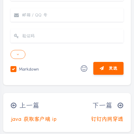
发送
Markdown
|´・ω・)ノ
ヾ(≧∇≦*)ゝ
(☆ω☆)
（╯‵□′）╯︵┴─┴
￣﹃￣
(/ω＼)
夜间模式
上一篇
下一篇
∠( ᐛ 」∠)＿
(๑•̀ㅁ•́ฅ)
→_→
Sans Serif
Serif
୧(๑•̀⌄•́๑)૭
٩(ˊᗜˋ*)و
(ノ°ο°)ノ
java 获取客户端 ip
钉钉内网穿透
(´இ皿இ｀)
⌇●﹏●⌇
(ฅ´ω`ฅ)
浅阴影
深阴影