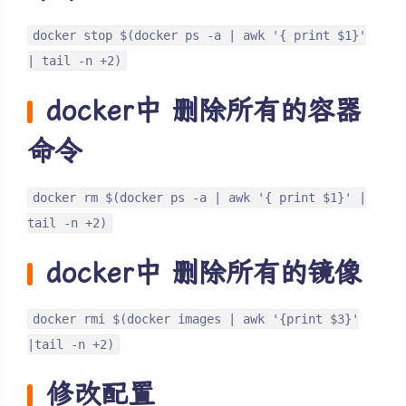
docker stop $(docker ps -a | awk '{ print $1}'
| tail -n +2)
docker中 删除所有的容器
命令
docker rm $(docker ps -a | awk '{ print $1}' |
tail -n +2)
docker中 删除所有的镜像
docker rmi $(docker images | awk '{print $3}'
|tail -n +2)
修改配置