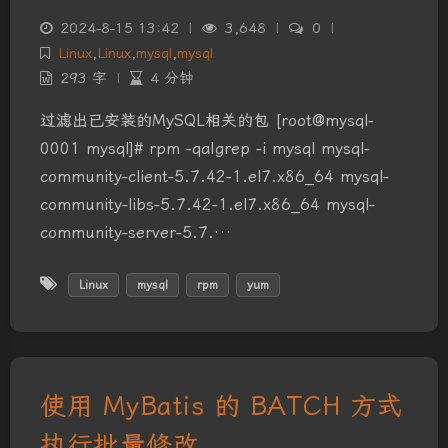
2024-8-15 13:42
|
3,648
|
0
|
Linux
,
Linux
,
mysql
,
mysql
293 字
|
4 分钟
过滤出已安装的MySQL相关的包 [root@mysql-
0001 mysql]# rpm -qa|grep -i mysql mysql-
community-client-5.7.42-1.el7.x86_64 mysql-
community-libs-5.7.42-1.el7.x86_64 mysql-
community-server-5.7.…
Linux
mysql
rpm
yum
使用 MyBatis 的 BATCH 方式
执行批量修改