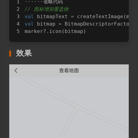
······省略代码
// 图标增加覆盖物
val
 bitmapText = createTextImage(map
val
 bitmap = BitmapDescriptorFactory
marker?.icon(bitmap)
效果