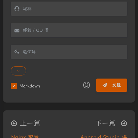
发送
Markdown
|´・ω・)ノ
ヾ(≧∇≦*)ゝ
(☆ω☆)
（╯‵□′）╯︵┴─┴
￣﹃￣
(/ω＼)
上一篇
下一篇
∠( ᐛ 」∠)＿
(๑•̀ㅁ•́ฅ)
→_→
夜间模式
୧(๑•̀⌄•́๑)૭
٩(ˊᗜˋ*)و
(ノ°ο°)ノ
Nginx 配置
Android Studio 将