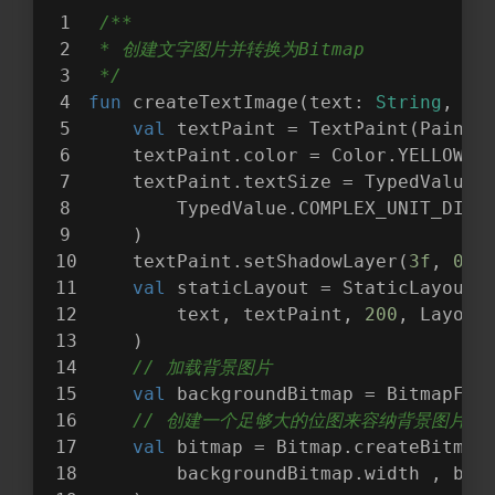
/**
 * 创建文字图片并转换为Bitmap
 */
fun
createTextImage
(text: 
String
, ba
val
 textPaint = TextPaint(Paint.
    textPaint.color = Color.YELLOW
    textPaint.textSize = TypedValue.
        TypedValue.COMPLEX_UNIT_DIP,
    )
    textPaint.setShadowLayer(
3f
, 
0f
,
val
 staticLayout = StaticLayout(
        text, textPaint, 
200
, Layout
    )
// 加载背景图片
val
 backgroundBitmap = BitmapFac
// 创建一个足够大的位图来容纳背景图片和文
val
 bitmap = Bitmap.createBitmap
        backgroundBitmap.width , bac