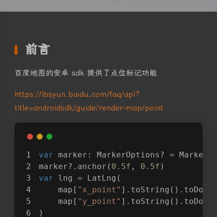
前言
百度地图的安卓 sdk 提供了点位标记功能
https://lbsyun.baidu.com/faq/api?
title=androidsdk/guide/render-map/point
var
 marker: MarkerOptions? = MarkerO
marker?.anchor(
0.5f
, 
0.5f
)
var
 lng = LatLng(
    map[
"x_point"
].toString().toDoub
    map[
"y_point"
].toString().toDoub
)