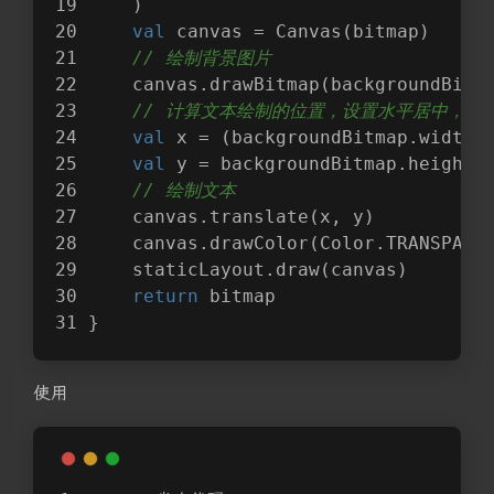
    )
val
 canvas = Canvas(bitmap)
// 绘制背景图片
    canvas.drawBitmap(backgroundBitm
// 计算文本绘制的位置，设置水平居中，垂
val
 x = (backgroundBitmap.width 
val
 y = backgroundBitmap.height 
// 绘制文本
    canvas.translate(x, y)
    canvas.drawColor(Color.TRANSPARE
    staticLayout.draw(canvas)
return
 bitmap
}
使用